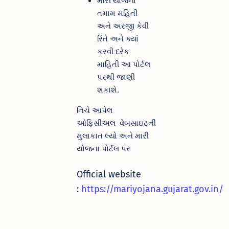
તમામ મહિતી
અને અરજી કેવી
રિતે અને ક્યાં
કરવી દરેક
માહિતી આ પોર્ટલ
પરથી જાણી
શકાશે.
નિચે આપેલ
ઓફિસીઅલ વેબસાઇટની
મુલાકાત લ્યો અને મારી
યોજના પોર્ટલ પર
Official website
:
https://mariyojana.gujarat.gov.in/