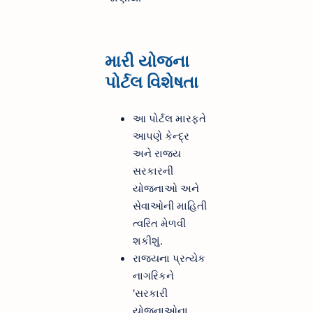
મારી યોજના
પોર્ટલ વિશેષતા
આ પોર્ટલ મારફતે
આપણે કેન્દ્ર
અને રાજ્ય
સરકારની
યોજનાઓ અને
સેવાઓની માહિતી
ત્વરિત મેળવી
શકીશું.
રાજ્યના પ્રત્યેક
નાગરિકને
'સરકારી
યોજનાઓના