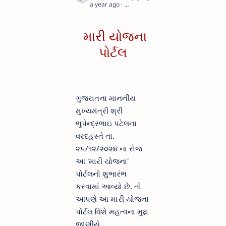
a year ago
1
મારી યોજના
પોર્ટલ
ગુજરાતના માનનીય
મુખ્યમંત્રી શ્રી
ભુપેન્દ્રભાઇ પટેલના
વરદહસ્તે તા.
૨૫/૧૨/૨૦૨૪ ના રોજ
આ 'મારી યોજના'
પોર્ટલનો શુભારંભ
કરવામાં આવ્યો છે. તો
આપણે આ મારી યોજના
પોર્ટલ વિશે મહત્વના મુદ્દા
જાણીયે.