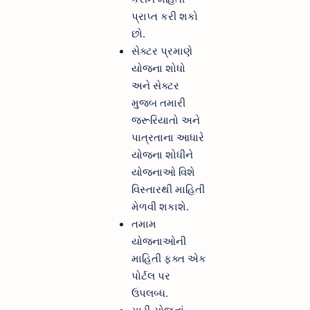
પ્રાપ્ત કરી શકો
છો.
સેક્ટર પ્રમાણે
યોજના શોધો
અને સેક્ટર
મુજબ તમારી
જરૂરિયાતો અને
પાત્રતાના આધારે
યોજના શોધીને
યોજનાઓ વિશે
વિસ્તારથી માહિતી
મેળવી શકાશે.
તમામ
યોજનાઓની
માહિતી ફક્ત એક
પોર્ટલ પર
ઉપલબ્ધ.
મારી યોજનાં