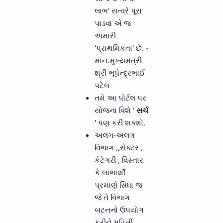
લાભ' સત્વરે પૂરા
પાડવા એ જ
અમારી
'પ્રાથમિકતા' છે. -
માન.મુખ્યમંત્રી
શ્રી ભૂપેન્દ્રભાઈ
પટેલ
તમે આ પોર્ટલ પર
યોજના વિશે '
સર્ચ
' પણ કરી શક્શો.
અલગ-અલગ
વિભાગ ,,સેક્ટર ,
કેટેગરી , વિસ્તાર
કે લાભાર્થી
પ્રમાણે સિધા જ
જે તે વિભાગ
બટનનો ઉપયોગ
કરીને મહિતી