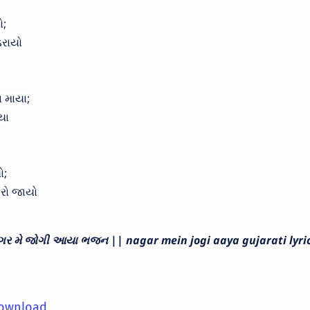
ો;
ડરાયો
 માયા;
યા
ો;
ેરો જાયો
ર મે જોગી આયા ભજન || nagar mein jogi aaya gujarati lyri
ownload