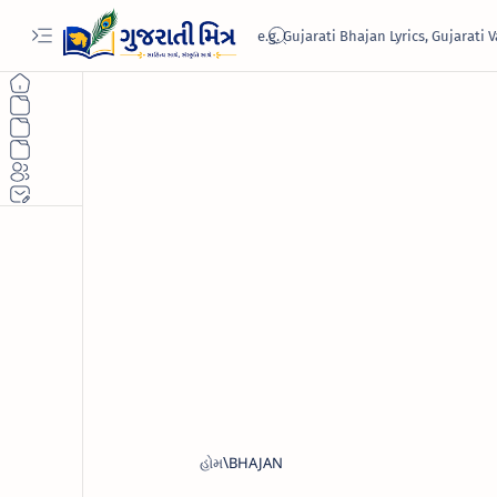
હોમ
BHAJAN