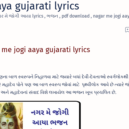
ya gujarati lyrics
નગર મે જોગી આયા lyrics , ભજન , pdf download , nagar me jogi aa
me jogi aaya gujarati lyrics
ણના બાળ સ્વરુપને નિહાળવા માટે
જ્યારે બધાં દેવી-દેવતાઓ સ્વર્ગલોકથી
 મહાદેવ પોતે પણ આ બાળ સ્વરુપ જોવાં માટે પૃથ્વીલોક આવે છે ત્યારે જોગી
ા અને મહાદેવનાં સંવાદ વિશે લખાયેલ આ ભજન ખૂબ પ્રચલિત છે.