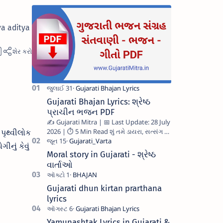
ya aditya
Gujarati Bhajan Lyrics: શ્રેષ્ઠ
પ્રાચીન ભજન PDF
✍️ Gujarati Mitra | 📅 Last Update: 28 July
2026 | ⏱️ 5 Min Read શું તમે ડાયરા, સત્સંગ કે
 પૃથ્વીલોક
ઘરે ગાવા માટે સ્પષ્ટ અને સાચા Gujarati …
નું કેવું
Moral story in Gujarati - શ્રેષ્ઠ
વાર્તાઓ
Gujarati dhun kirtan prarthana
lyrics
Yamunashtak Lyrics in Gujarati &