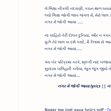
લે ભિક્ષા નીકલી નંદરાણી, કંચન થાળ ધરાય
લ્યો ભિક્ષા જોગી જાવ જંગલ મેં, મેરો લાલ 
નગર મેં જોગી આયા ......
ના ચાહિયે તેરી દોલત દુનિયા, ઔર ન કંચન
મુઝે તેરે લાલ કા દર્શ કરાદે, મૈ કૈલાશ સે આ
નગર મેં જોગી આયા......
પંચ બેર પરિક્રમા કરકે, શ્રુંગી નાદ બજાય
સુરદાસ બલિહારી કનૈયા, જુગ જુગ જીયે ત
નગર મેં જોગી આયા....
નગર મે જોગી આયા lyrics ||
નગ
Nagar me jogi aaya lyrics pdf :
D