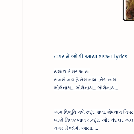
નગર મેં જોગી આયા ભજન Lyrics
યશોદા કે ઘર આયા
સબસે બડા હૈ તેરા નામ...તેરા નામ
ભોલેનાથ... ભોલેનાથ... ભોલેનાથ...
અંગ વિભૂતિ ગળે રુદ્ર માલા, શેષનાગ લિપટ
બાંકો તિલક ભાલ ચન્દ્ર, ઔર નંદ ઘર અ
નગર મેં જોગી આયા.....