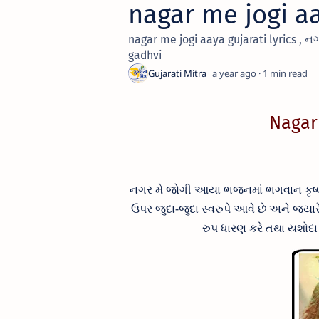
nagar me jogi aa
nagar me jogi aaya gujarati lyrics , 
gadhvi
a year ago
1
Nagar 
નગર મે જોગી આયા ભજનમાં
ભગવાન કૃષ્
ઉપર જુદા-જુદા સ્વરુપે આવે છે અને જ્યારે
રુપ ધારણ કરે તથા યશોદ