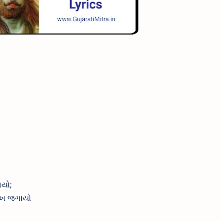
ાયો;
લખ જગાયો