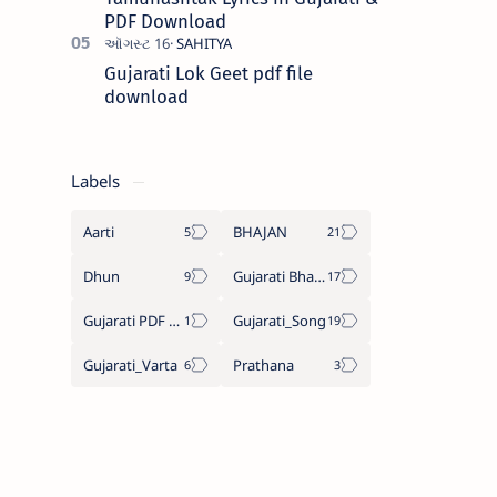
PDF Download
Gujarati Lok Geet pdf file
download
Labels
Aarti
BHAJAN
Dhun
Gujarati Bhajan Lyrics
Gujarati PDF Books
Gujarati_Song
Gujarati_Varta
Prathana